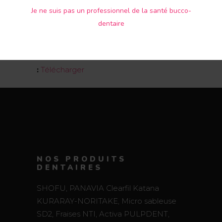
Je ne suis pas un professionnel de la santé bucco-
dentaire
Marque :
PULPDENT
Usage
:
Reconstitution
Document
:
Télécharger
NOS PRODUITS
DENTAIRES
SHOFU, PANAVIA Clearfil Katana
KURARAY-NORITAKE, Micro sableuse
SD2, Fraises NTI, Activa PULPDENT,