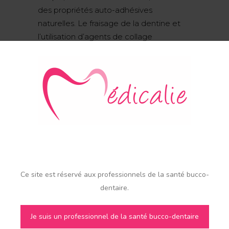
des propriétés auto-adhésives
naturelles. Le fraisage de la dentine et
l’utilisation d’agents de collage
deviennent facultatifs. Spee-dee
Build-up est livré en cartouche avec
embouts Automix aux pointes
courbées pour une meilleure
application.
Existe en 25ml et 50ml.
CARACTÉRISTIQUES
Ce site est réservé aux professionnels de la santé bucco-
– Se taille comme de la dentine
dentaire.
– Auto-adhésif
– Résultat solide et durable
Je suis un professionnel de la santé bucco-dentaire