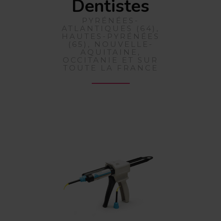
Dentistes
PYRÉNÉES-
ATLANTIQUES (64),
HAUTES-PYRÉNÉES
(65), NOUVELLE-
AQUITAINE,
OCCITANIE ET SUR
TOUTE LA FRANCE