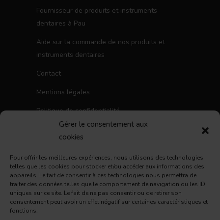
Fournisseur de produits et instruments
dentaires à Pau
Aide sur la commande de nos produits et
instruments dentaires
Contact
Mentions légales
Politique de confidentialité
Gérer le consentement aux
Politique de cookies (UE)
cookies
Conditions Générales d’Utilisation
Pour offrir les meilleures expériences, nous utilisons des technologies
telles que les cookies pour stocker et/ou accéder aux informations des
NOUS SUIVRE
appareils. Le fait de consentir à ces technologies nous permettra de
traiter des données telles que le comportement de navigation ou les ID
Facebook
Instagram
LinkedIn
uniques sur ce site. Le fait de ne pas consentir ou de retirer son
consentement peut avoir un effet négatif sur certaines caractéristiques et
fonctions.