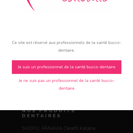
Marque :
KURARAY-NORITAKE
Ce site est réservé aux professionnels de la santé bucco-
Usage
:
Céramique
Document
dentaire.
:
Télécharger
Je suis un professionnel de la santé bucco-dentaire
Je ne suis pas un professionnel de la santé bucco-
dentaire
NOS PRODUITS
DENTAIRES
SHOFU, PANAVIA Clearfil Katana