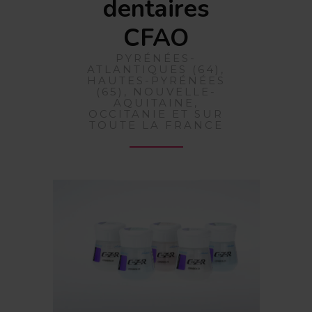
dentaires
CFAO
PYRÉNÉES-
ATLANTIQUES (64),
HAUTES-PYRÉNÉES
(65), NOUVELLE-
AQUITAINE,
OCCITANIE ET SUR
TOUTE LA FRANCE