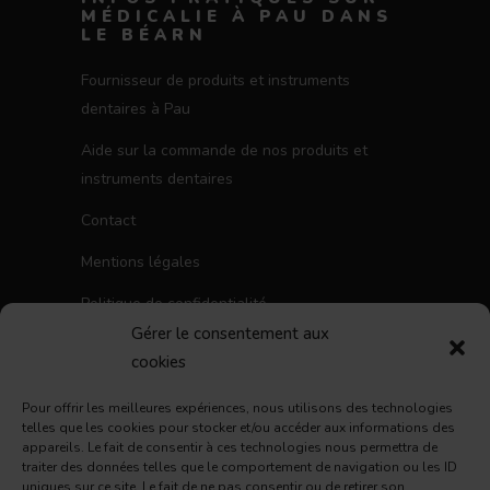
MÉDICALIE À PAU DANS
LE BÉARN
Fournisseur de produits et instruments
dentaires à Pau
Aide sur la commande de nos produits et
instruments dentaires
Contact
Mentions légales
Politique de confidentialité
Gérer le consentement aux
Politique de cookies (UE)
cookies
Conditions Générales d’Utilisation
Pour offrir les meilleures expériences, nous utilisons des technologies
telles que les cookies pour stocker et/ou accéder aux informations des
NOUS SUIVRE
appareils. Le fait de consentir à ces technologies nous permettra de
traiter des données telles que le comportement de navigation ou les ID
Facebook
Instagram
LinkedIn
uniques sur ce site. Le fait de ne pas consentir ou de retirer son