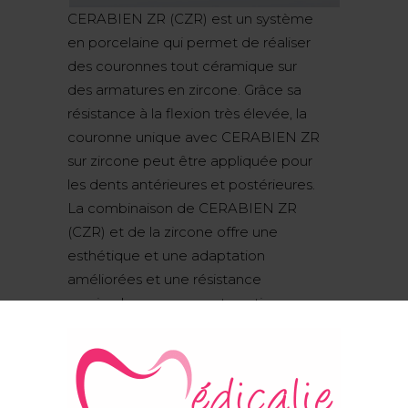
CERABIEN ZR (CZR) est un système
en porcelaine qui permet de réaliser
des couronnes tout céramique sur
des armatures en zircone. Grâce sa
résistance à la flexion très élevée, la
couronne unique avec CERABIEN ZR
sur zircone peut être appliquée pour
les dents antérieures et postérieures.
La combinaison de CERABIEN ZR
(CZR) et de la zircone offre une
esthétique et une adaptation
améliorées et une résistance
maximale pour une restauration
globale supérieure.