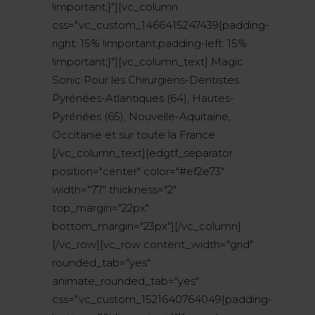
!important;}"][vc_column
css=".vc_custom_1466415247439{padding-
right: 15% !important;padding-left: 15%
!important;}"][vc_column_text] Magic
Sonic Pour les Chirurgiens-Dentistes
Pyrénées-Atlantiques (64), Hautes-
Pyrénées (65), Nouvelle-Aquitaine,
Occitanie et sur toute la France
[/vc_column_text][edgtf_separator
position="center" color="#ef2e73"
width="77" thickness="2"
top_margin="22px"
bottom_margin="23px"][/vc_column]
[/vc_row][vc_row content_width="grid"
rounded_tab="yes"
animate_rounded_tab="yes"
css=".vc_custom_1521640764049{padding-