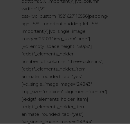
bottom: 5% !important;}"][vc_column
width="1/2"
css=".vc_custom_1521627116536{padding-
right: 5% !important;padding-left: 5%
!important;}"][vc_single_image
image="25109" img_size="large"]
[vc_empty_space height="50px"]
[edgtf_elements_holder
number_of_columns="three-columns"]
[edgtf_elements_holder_item
animate_rounded_tab="yes"]
[vc_single_image image="24843"
img_size="medium" alignment="center"]
[/edgtf_elements_holder_item]
[edgtf_elements_holder_item
animate_rounded_tab="yes"]
[vc_single_image image="24844"
img_size="medium" alignment="center"]