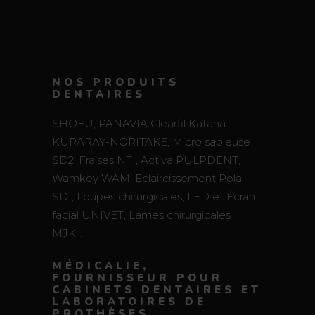
NOS PRODUITS
DENTAIRES
SHOFU, PANAVIA Clearfil Katana
KURARAY-NORITAKE, Micro sableuse
SD2, Fraises NTI, Activa PULPDENT,
Wamkey WAM, Eclaircissement Pola
SDI, Loupes chirurgicales, LED et Écran
facial UNIVET, Lames chirurgicales
MJK…
MÉDICALIE,
FOURNISSEUR POUR
CABINETS DENTAIRES ET
LABORATOIRES DE
PROTHÈSES