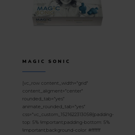
MAGIC SONIC
[vc_row content_width="grid"
content_aligment="center"
rounded_tab="yes"
animate_rounded_tab="yes"
css=".vc_custom_1521622313058{padding-
top: 5% !important;padding-bottom: 5%
!important;background-color: #ffffff