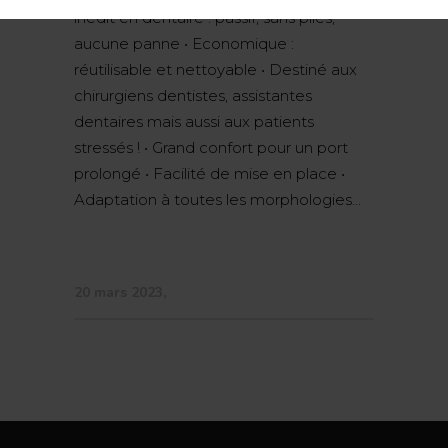
inédit en dentaire : passif, sans piles,
aucune panne • Economique :
réutilisable et nettoyable • Destiné aux
chirurgiens dentistes, assistantes
dentaires mais aussi aux patients
stressés ! • Grand confort pour un port
prolongé • Facilité de mise en place •
Adaptation à toutes les morphologies...
20 mars 2023