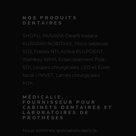
NOS PRODUITS
DENTAIRES
SHOFU, PANAVIA Clearfil Katana
KURARAY-NORITAKE, Micro sableuse
SD2, Fraises NTI, Activa PULPDENT,
Wamkey WAM, Eclaircissement Pola
SDI, Loupes chirurgicales, LED et Écran
facial UNIVET, Lames chirurgicales
MJK…
MÉDICALIE,
FOURNISSEUR POUR
CABINETS DENTAIRES ET
LABORATOIRES DE
PROTHÈSES
Nous sommes spécialisés dans la