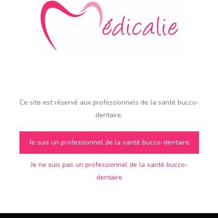
de la teinte et la technologie
multicouche utilisée permettent
d’obtenir des résultats esthétiques
naturels.
Ce site est réservé aux professionnels de la santé bucco-
dentaire.
Marque :
SAGEMAX
Usage
:
Je suis un professionnel de la santé bucco-dentaire
Laboratoire CFAO
Document :
télécharger
Je ne suis pas un professionnel de la santé bucco-
dentaire