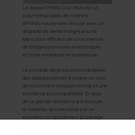
Le disque PMMA Disc Multi est un
polyméthacrylate de méthyle
(PMMA) hautement réticulé avec un
dégradé de teinte intégré pour la
fabrication efficace de couronnes et
de bridges provisoires anatomiques
en zone antérieure et postérieure.
Le procédé de production industrielle
des disques permet d’obtenir un taux
de monomère résiduel minimal et une
excellente biocompatibilité. En plus
de sa grande résistance à la fracture,
le matériau se caractérise par un
excellent comportement à l’usinage
ainsi que par de bonnes propriétés de
polissage. La stabilité exceptionnelle