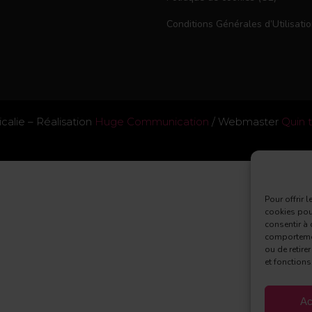
Conditions Générales d’Utilisati
alie – Réalisation
Huge Communication
/ Webmaster
Quin 
Pour offrir 
cookies pour
consentir à 
comportement
ou de retire
et fonctions
Ac