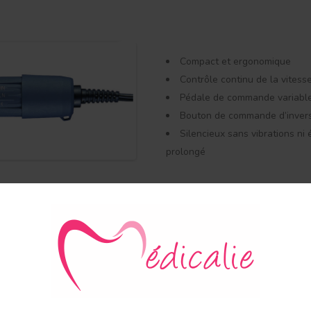
Compact et ergonomique
Contrôle continu de la vitess
Pédale de commande variabl
Bouton de commande d’invers
Silencieux sans vibrations n
prolongé
Usage
:
Instruments rota