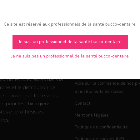
Ce site est réservé aux professionnels de la santé bucco-dentaire.
ICALIE,
INFOS PRATIQUE
Je suis un professionnel de la santé bucco-dentaire
URNISSEUR POUR
SUR MÉDICALIE 
BINETS
PAU DANS LE BÉ
TAIRES ET
Je ne suis pas un professionnel de la santé bucco-dentaire
BORATOIRES DE
Fournisseur de produits et instr
OTHÈSES
dentaires à Pau
sommes spécialisés dans la
Aide sur la commande de nos pr
che et la distribution de
et instruments dentaires
ts innovants à forte valeur
Contact
e pour les chirurgiens-
stes et prothésistes
Mentions légales
res.
Politique de confidentialité
Politique de cookies (UE)