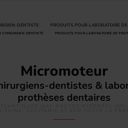
URGIEN-DENTISTE
PRODUITS POUR LABORATOIRE DE
 CHIRURGIEN-DENTISTE
PRODUITS POUR LABORATOIRE DE PRO
Micromoteur
hirurgiens-dentistes & labo
prothèses dentaires
TLANTIQUES (64), HAUTES-PYRÉNÉES (65)
ITAINE, OCCITANIE ET SUR TOUTE LA FR