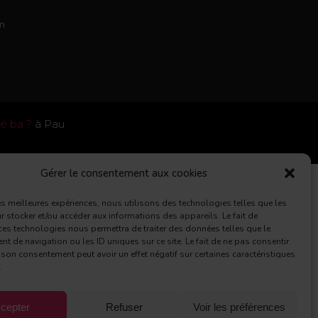
on
té ba ?
à Pau
Gérer le consentement aux cookies
les meilleures expériences, nous utilisons des technologies telles que les
 stocker et/ou accéder aux informations des appareils. Le fait de
ces technologies nous permettra de traiter des données telles que le
 de navigation ou les ID uniques sur ce site. Le fait de ne pas consentir
r son consentement peut avoir un effet négatif sur certaines caractéristiques
.
cepter
Refuser
Voir les préférences