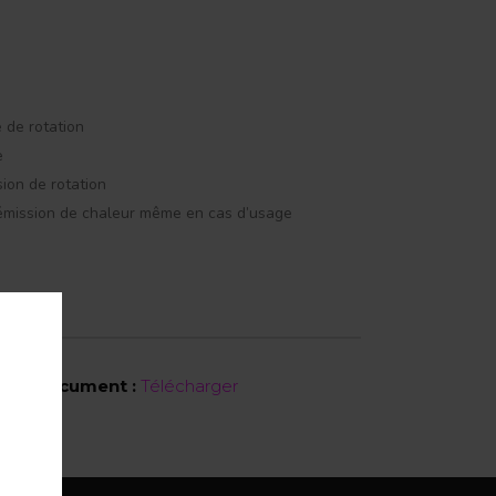
e de rotation
e
ion de rotation
i émission de chaleur même en cas d’usage
tifs
Document :
Télécharger