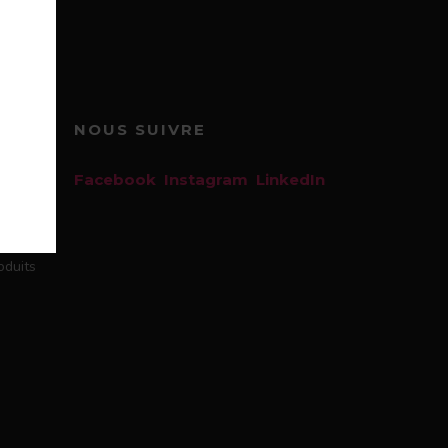
S
NOUS SUIVRE
À
ARN
Facebook
Instagram
LinkedIn
uments
oduits