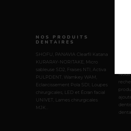
NOS PRODUITS
MÉD
DENTAIRES
FO
CA
DEN
SHOFU, PANAVIA Clearfil Katana
LA
KURARAY-NORITAKE, Micro
PR
sableuse SD2, Fraises NTI, Activa
Nous 
PULPDENT, Wamkey WAM,
recher
Eclaircissement Pola SDI, Loupes
produi
chirurgicales, LED et Écran facial
ajouté
UNIVET, Lames chirurgicales
denti
MJK…
dentai