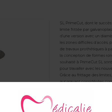
SL PrimeCut, dont le succès 
limite frittée par galvanopl
d‘une version avec un diamètr
les zones difficiles d’accès
de travaux prothétiques à par
la conception de formes ro
souhaité à PrimeCut SL sont d
pour travailler avec les nou
Grâce au frittage des limites
auparavant considérées com
première fois. La granulatio
structure cristalline exceptio
angles. Ainsi, une éliminati
céramiques les plus dures. Le