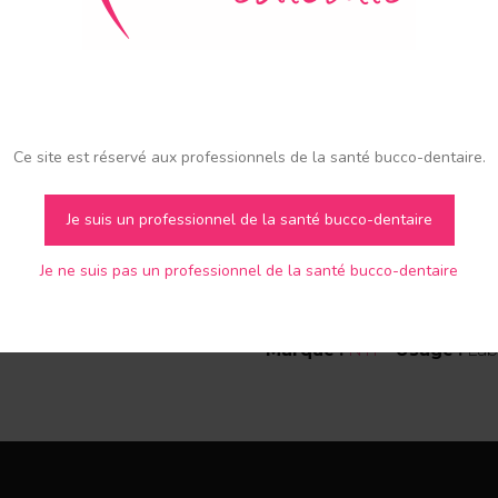
fissures.
Existe en diamètre 19mm et 
moyen et grain fin).
Ce site est réservé aux professionnels de la santé bucco-dentaire.
Je suis un professionnel de la santé bucco-dentaire
Je ne suis pas un professionnel de la santé bucco-dentaire
Marque :
NTI
Usage
:
Lab