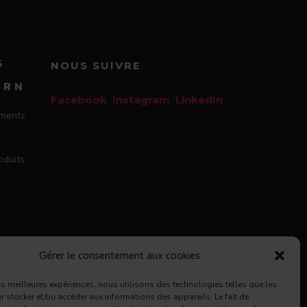
S
NOUS SUIVRE
À
ARN
Facebook
Instagram
LinkedIn
uments
oduits
Gérer le consentement aux cookies
les meilleures expériences, nous utilisons des technologies telles que les
 stocker et/ou accéder aux informations des appareils. Le fait de