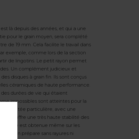
est là depuis des années, et qui a une
astie pour le grain moyen, sera complété
e de 19 mm. Cela facilite le travail dans
, par exemple, comme lors de la section
tir de lingotins. Le petit rayon permet
ndes. Un complément judicieux et
es disques à grain fin. Ils sont conçus
velles céramiques de haute performance.
, des durées de vie qui étaient
me impossibles sont atteintes pour la
n diamantée particulière, avec une
nnelle, offre une très haute stabilité des
on parfaite est obtenue même sur les
 grain fin prépare sans rayures ni