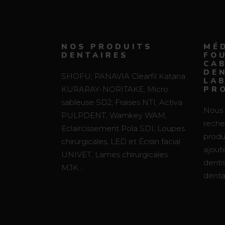
NOS PRODUITS
MÉD
DENTAIRES
FO
CA
DEN
SHOFU, PANAVIA Clearfil Katana
LA
KURARAY-NORITAKE, Micro
PR
sableuse SD2, Fraises NTI, Activa
Nous 
PULPDENT, Wamkey WAM,
recher
Eclaircissement Pola SDI, Loupes
produi
chirurgicales, LED et Écran facial
ajouté
UNIVET, Lames chirurgicales
denti
MJK…
dentai