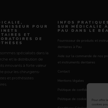
ICALIE,
INFOS PRATIQUE
URNISSEUR POUR
SUR MÉDICALIE 
BINETS
PAU DANS LE BÉ
TAIRES ET
BORATOIRES DE
Fournisseur de produits et instr
OTHÈSES
dentaires à Pau
sommes spécialisés dans la
Aide sur la commande de nos pr
che et la distribution de
et instruments dentaires
ts innovants à forte valeur
Contact
e pour les chirurgiens-
stes et prothésistes
Mentions légales
res.
Politique de confidentialité
Politique de cookies (UE)
Pour offrir 
cookies pour