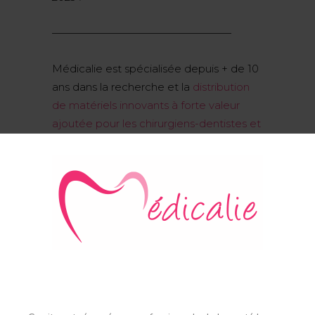
—————————————————
Médicalie est spécialisée depuis + de 10
ans dans la recherche et la
distribution
de matériels innovants à forte valeur
ajoutée pour les chirurgiens-dentistes et
les prothésistes dentaires
.
Prev
Next